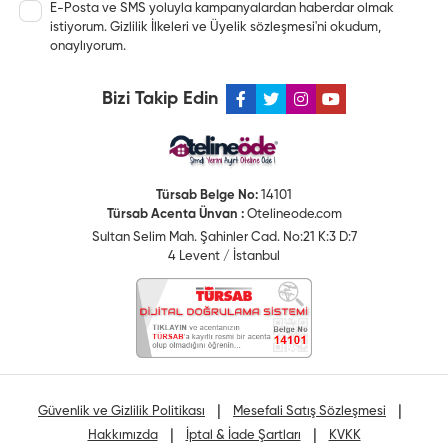
E-Posta ve SMS yoluyla kampanyalardan haberdar olmak
istiyorum.
Gizlilik İlkeleri
ve
Üyelik sözleşmesi
'ni okudum,
onaylıyorum.
Bizi Takip Edin
Türsab Belge No:
14101
Türsab Acenta Ünvan :
Otelineode.com
Sultan Selim Mah. Şahinler Cad. No:21 K:3 D:7
4 Levent / İstanbul
|
|
Güvenlik ve Gizlilik Politikası
Mesefali Satış Sözleşmesi
|
|
Hakkımızda
İptal & İade Şartları
KVKK