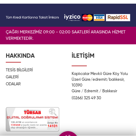
ÇAĞRI MERKEZİMİZ 09:00 - 02:00 SAATLERİ ARASINDA HİZMET
VERMEKTEDİR.
HAKKINDA
İLETİŞİM
TESİS BİLGİLERİ
Kaplıcalar Mevkii Güre Köy Yolu
GALERİ
Üzeri Güre/edremit/balıkesir,
ODALAR
10390
Güre / Edremit / Balıkesir
(0266) 325 49 30