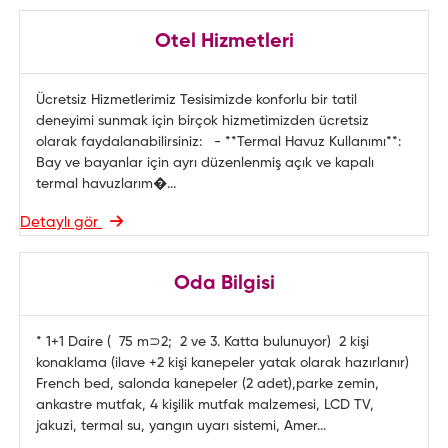
Otel Hizmetleri
Ücretsiz Hizmetlerimiz Tesisimizde konforlu bir tatil
deneyimi sunmak için birçok hizmetimizden ücretsiz
olarak faydalanabilirsiniz: - **Termal Havuz Kullanımı**:
Bay ve bayanlar için ayrı düzenlenmiş açık ve kapalı
termal havuzlarım�...
Detaylı gör
Oda Bilgisi
* 1+1 Daire ( 75 m⊃2; 2 ve 3. Katta bulunuyor) 2 kişi
konaklama (ilave +2 kişi kanepeler yatak olarak hazırlanır)
French bed, salonda kanepeler (2 adet),parke zemin,
ankastre mutfak, 4 kişilik mutfak malzemesi, LCD TV,
jakuzi, termal su, yangın uyarı sistemi, Amer...