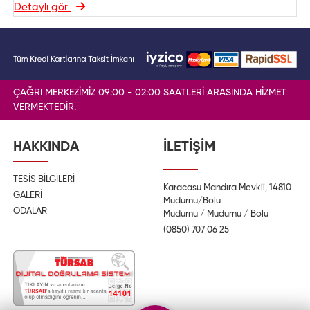
Detaylı gör
ÇAĞRI MERKEZİMİZ 09:00 - 02:00 SAATLERİ ARASINDA HİZMET
VERMEKTEDİR.
HAKKINDA
İLETİŞİM
TESİS BİLGİLERİ
Karacasu Mandıra Mevkii, 14810
GALERİ
Mudurnu/Bolu
ODALAR
Mudurnu / Mudurnu / Bolu
(0850) 707 06 25