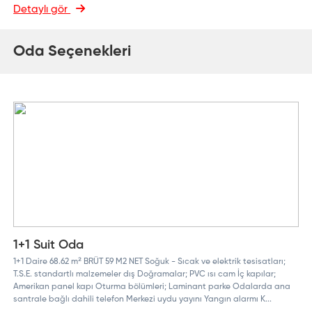
Detaylı gör
Oda Seçenekleri
1+1 Suit Oda
1+1 Daire 68.62 m² BRÜT 59 M2 NET Soğuk - Sıcak ve elektrik tesisatları;
T.S.E. standartlı malzemeler dış Doğramalar; PVC ısı cam İç kapılar;
Amerikan panel kapı Oturma bölümleri; Laminant parke Odalarda ana
santrale bağlı dahili telefon Merkezi uydu yayını Yangın alarmı K...