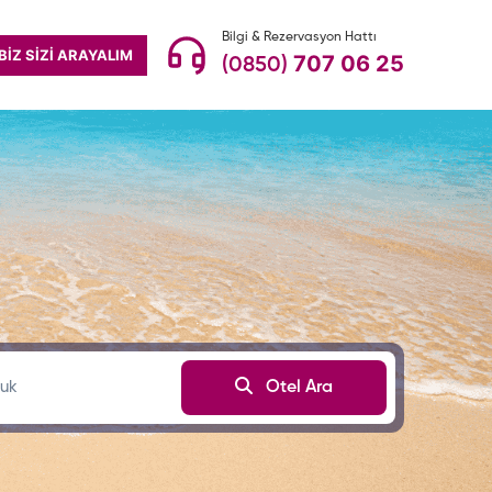
Bilgi & Rezervasyon Hattı
BİZ SİZİ ARAYALIM
707 06 25
(0850)
uk
Otel Ara