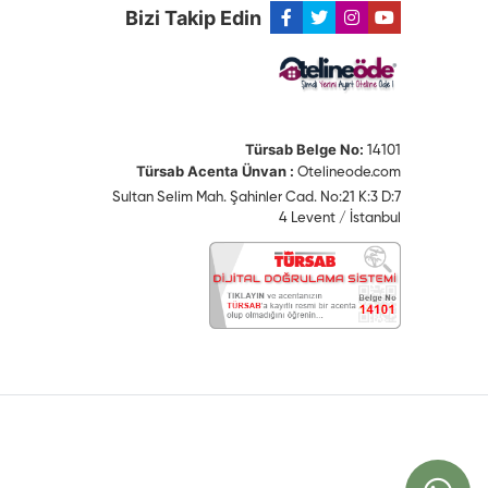
Bizi Takip Edin
Türsab Belge No:
14101
Türsab Acenta Ünvan :
Otelineode.com
Sultan Selim Mah. Şahinler Cad. No:21 K:3 D:7
4 Levent / İstanbul