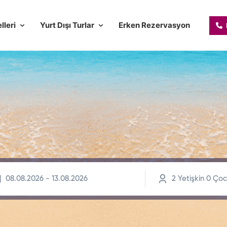
lleri
Yurt Dışı Turlar
Erken Rezervasyon
2
Yetişkin
0
Çoc