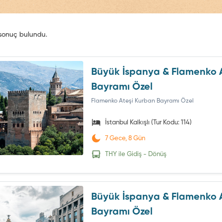
sonuç bulundu.
Büyük İspanya & Flamenko 
Bayramı Özel
Flamenko Ateşi Kurban Bayramı Özel
İstanbul Kalkışlı (Tur Kodu: 114)
7 Gece, 8 Gün
THY ile Gidiş - Dönüş
Büyük İspanya & Flamenko 
Bayramı Özel