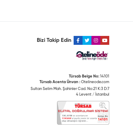
Bizi Takip Edin
Türsab Belge No:
14101
Türsab Acenta Ünvan :
Otelineode.com
Sultan Selim Mah. Şahinler Cad. No:21 K:3 D:7
4 Levent / İstanbul