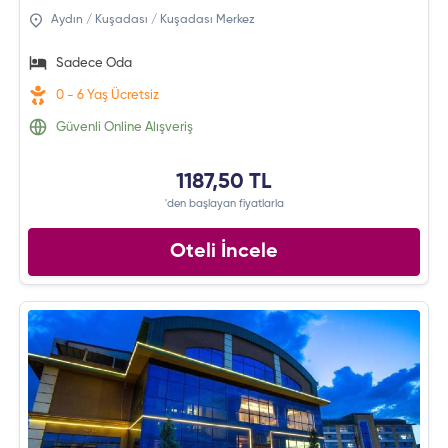
Aydın / Kuşadası / Kuşadası Merkez
Sadece Oda
0 - 6 Yaş Ücretsiz
Güvenli Online Alışveriş
1187,50 TL
'den başlayan fiyatlarla
Oteli İncele