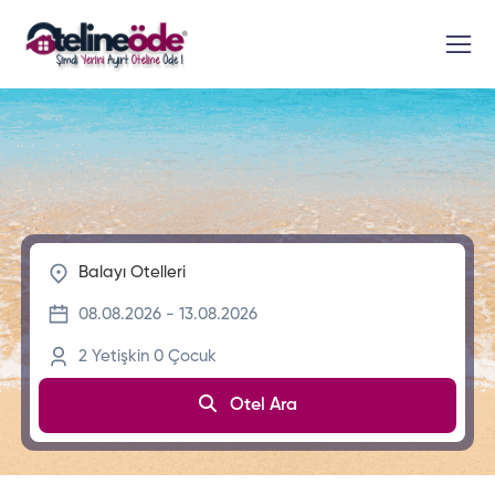
2
Yetişkin
0
Çocuk
Otel Ara