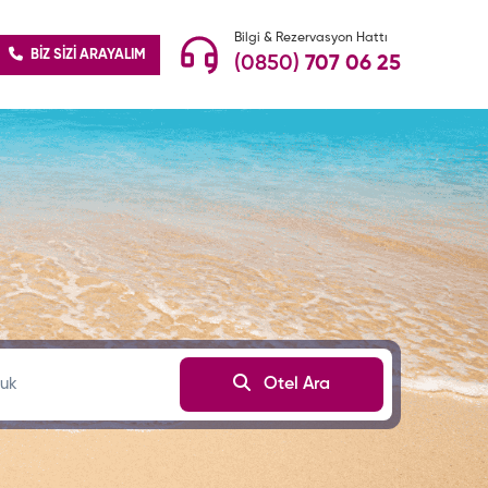
Bilgi & Rezervasyon Hattı
BİZ SİZİ ARAYALIM
(0850)
707 06 25
uk
Otel Ara