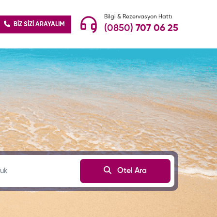
Bilgi & Rezervasyon Hattı
BİZ SİZİ ARAYALIM
(0850)
707 06 25
uk
Otel Ara