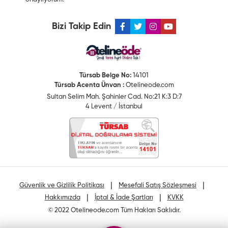
Bizi Takip Edin
Türsab Belge No:
14101
Türsab Acenta Ünvan :
Otelineode.com
Sultan Selim Mah. Şahinler Cad. No:21 K:3 D:7
4 Levent / İstanbul
|
|
Güvenlik ve Gizlilik Politikası
Mesefali Satış Sözleşmesi
|
|
Hakkımızda
İptal & İade Şartları
KVKK
© 2022 Otelineode.com Tüm Hakları Saklıdır.