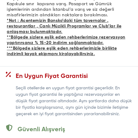
Kapıkule sınır kapısına varış. Pasaport ve Gümrük
işlemlerinin ardından İstanbul’a varış ve siz değerli
misafirlerimizin alındıkları noktalara bırakılması.
*Not : Acentemizin Bansko’daki tüm tavernalar ,
restaurantlar , Canlı Müzikli Programlar ve Club’lar ile
anlaşması bulunmaktadır.
**Bölgede sizlere eşlik eden rehberlerimize rezervasyon
yaptırırsanız % 15-20 indirim sağlanmaktadır.
***Bölgede sizlere eşlik eden rehberlerimizle birlikte
indirimli kayak ekipmanı kiralayabilirsiniz.
En Uygun Fiyat Garantisi
Seçili otellerde en uygun fiyat garantisi geçerlidir. En
uygun fiyat garantisi ile yaptığınız rezervasyonlar en
düşük fiyat garantisi altındadır. Aynı şartlarda daha düşük
bir fiyatla karşılaşırsanız, aynı gün içinde bizimle iletişime
geçerek en iyi fiyat garantisinden yararlanabilirsiniz.
Güvenli Alışveriş