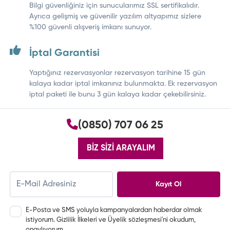
Bilgi güvenliğiniz için sunucularımız SSL sertifikalıdır.
Ayrıca gelişmiş ve güvenilir yazılım altyapımız sizlere
%100 güvenli alışveriş imkanı sunuyor.
İptal Garantisi
Yaptığınız rezervasyonlar rezervasyon tarihine 15 gün
kalaya kadar iptal imkanınız bulunmakta. Ek rezervasyon
iptal paketi ile bunu 3 gün kalaya kadar çekebilirsiniz.
(0850) 707 06 25
BİZ SİZİ ARAYALIM
Kayıt Ol
E-Posta ve SMS yoluyla kampanyalardan haberdar olmak
istiyorum.
Gizlilik İlkeleri
ve
Üyelik sözleşmesi
'ni okudum,
onaylıyorum.