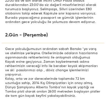
22:00’da ve son olarak İncirli Ömür Plaza otobüs
duraklarından 23:00’da siz değerli misafirlerimizi alarak
turumuza başlıyoruz. Selimpaşa, Silivri üzerinden E80
otobanını takip ederek Kapıkule sınır kapısına varıyoruz.
Burada yapacağımız pasaport ve gümrük işlemlerinin
ardından gece yolculuğu ile yolumuza devam ediyoruz.
2.Gün - (Perşembe)
Gece yolculuğumuzun ardından sabah Bansko ‘ya varış
ve otelimize yerleşme. Otellerimizde odaların hazırlanma
aşanmasında rehberlerimiz ile anlaşmalı olduğumuz
Kayak evine geçiyoruz. Zaman kaybetmemek adına
rehberimizin vereceği info ile beraber kayak ekipmanları
ve ski passlarımızı alıp , döviz change işlemlerimizi
yapıyoruz.
Kolay, orta ve zor derecelerinde toplamda 72 km
uzunluğa sahip, 2014 Kış Olimpiyatları için onay almış,
Dünya Şampiyonu Alberto Tomba’nın kayak yaptığı ve
Tomba pisti olarak anılan 2600 metreden başlayan pistler
de tam gün kayak keyfini yakalayabilirsiniz.